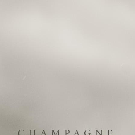
Menu
Our Vineyards
Here is the interactive map of the vineyard to help you
stroll through our different plots :
https://champagne-nicolas-maillart.viniglobe.com/