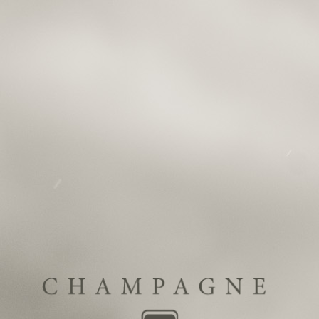
Menu
La Culture de la Vigne
Un principe fort guide nos choix dans la vigne : le
respect des équilibres. L’équilibre est en effet la seule
façon d’obtenir la qualité optimum des raisins. De la
taille aux vendanges, nous réalisons un maximum de
tâches à la main, ce qui nous garantit une adaptation à
chaque pied de vigne. Nous n’utilisons que des engrais